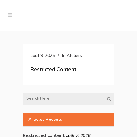
août 9, 2025
In
Ateliers
Restricted Content
Articles Récents
Restricted content
août 7, 2026