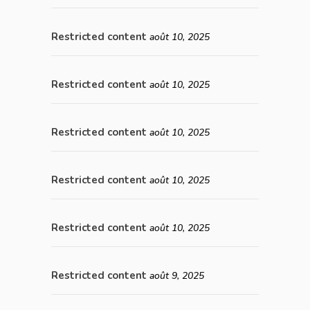
Restricted content
août 10, 2025
Restricted content
août 10, 2025
Restricted content
août 10, 2025
Restricted content
août 10, 2025
Restricted content
août 10, 2025
Restricted content
août 9, 2025